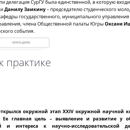
и делегация СурГУ была единственной, в которую входи
 и
Данилу Заикину
– председателю студенческого мол
 кафедры государственного, муниципального управления
правления, члена Общественной палаты Югры
Оксане И
еского события.
ЧИТАТЬ ДАЛЕЕ
 к практике
 открылся окружной этап XXIV окружной научной 
 Ее главная цель – выявление и развитие у о
й и интереса к научно-исследовательской дея