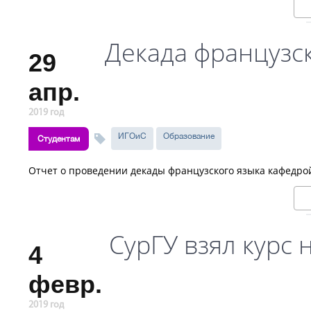
Декада французск
29
апр.
2019 год
ИГОиС
Образование
Студентам
Отчет о проведении декады французского языка кафедро
СурГУ взял курс
4
февр.
2019 год