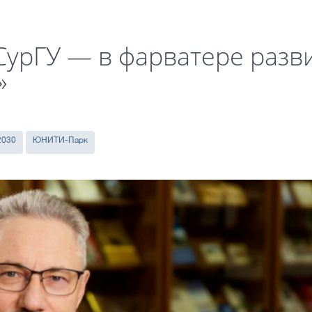
СурГУ — в фарватере разв
»
2030
ЮНИТИ-Парк