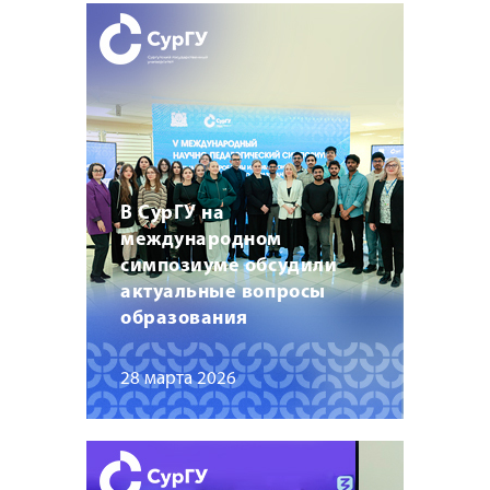
В СурГУ на
международном
симпозиуме обсудили
актуальные вопросы
образования
28 марта 2026