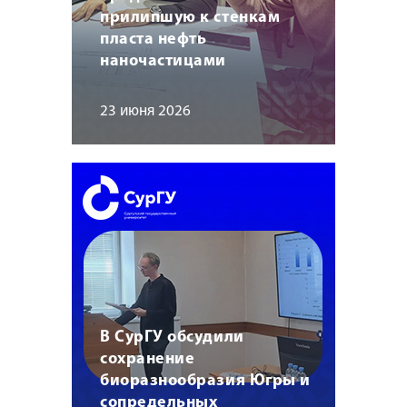
прилипшую к стенкам
пласта нефть
наночастицами
23 июня 2026
В СурГУ обсудили
сохранение
биоразнообразия Югры и
сопредельных