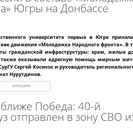
а» Югры на Донбассе
рственного университета первые в Югре принял
таве движения «Молодежка Народного фронта». В т
ты гражданской инфраструктуры: храм, жилые до
 а также оказывали адресную помощь мирным жит
СурГУ Сергей Косенок и руководитель регионально
нат Нурутдинов.
ЧИТАТЬ ДАЛЕЕ
 ближе Победа: 40-й
з отправлен в зону СВО и