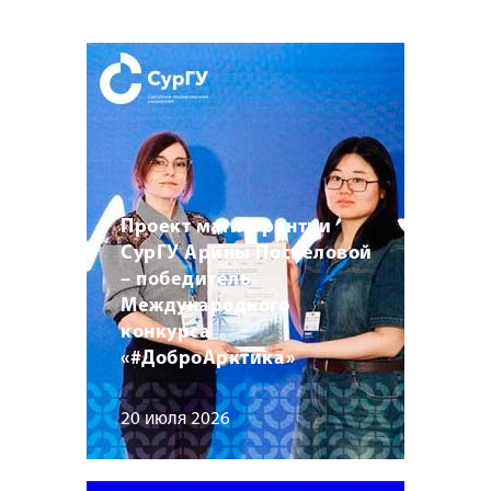
Проект магистрантки
СурГУ Арины Поспеловой
– победитель
Международного
конкурса
«#ДоброАрктика»
20 июля 2026