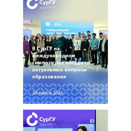
В СурГУ на
международном
симпозиуме обсудили
актуальные вопросы
образования
28 марта 2026