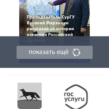
Преподаватель СурГУ
Василий Мархинин
рассказал об истории
освоения Российской
Арктики
показать ещё
20 марта 2026