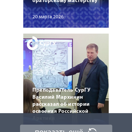
ораторскому мастерству
20 марта 2026
Преподаватель СурГУ
Василий Мархинин
рассказал об истории
освоения Российской
Арктики