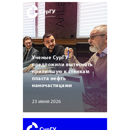
Ученые СурГУ
предложили вытеснять
прилипшую к стенкам
пласта нефть
наночастицами
23 июня 2026